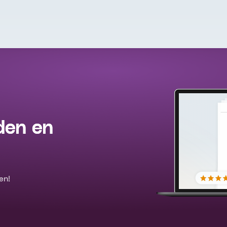
den en
en!