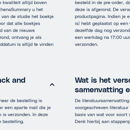
kwaliteit altijd boven
besteld in de pre-order, 
 AthenaSummary u het
deze is afgerond. De verw
 van de studie het boekje
productpagina. Indien je e
oor dat alle boekjes
is) hebt geplaatst op een
d van de nieuwe
dezelfde dag nog verzonde
rond, ontvang je als
een werkdag na 17:00 uur
datum is altijd te vinden
verzonden.
ack and
Wat is het vers
samenvatting 
eer de bestelling is
De literatuursamenvatting
r een aparte mail die je
voorgeschreven literatuu
 is verzonden. In deze
basis van wat voor soort 
 bestelling.
Denk hierbij aan stappenp