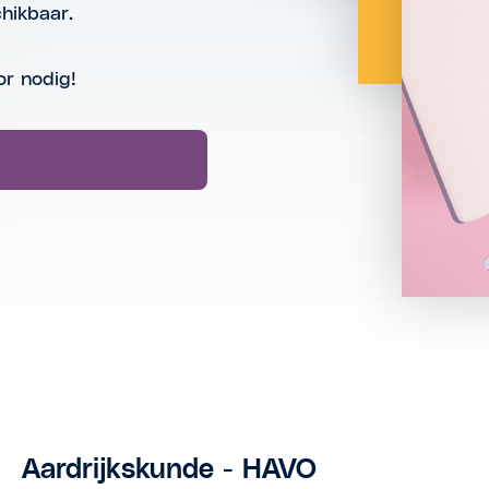
chikbaar.
or nodig!
Aardrijkskunde - HAVO